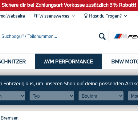
Sichere dir bei Zahlungsart Vorkasse zusätzlich 3% Rabatt!
ma Webseite
Wissenswertes
Hast du Fragen?
SCHNITZER
///M PERFORMANCE
BMW MOT
 Bremsen