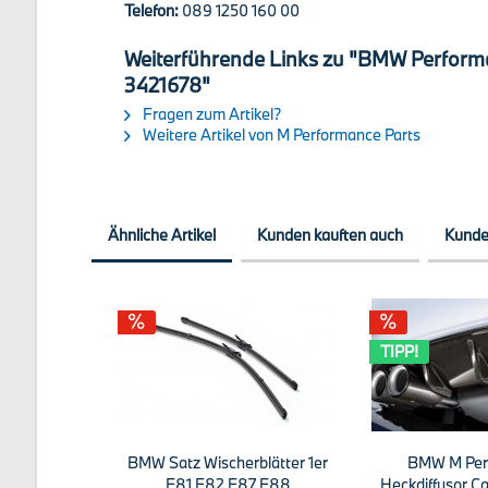
Telefon:
089 1250 160 00
Weiterführende Links zu "BMW Performa
3421678"
Fragen zum Artikel?
Weitere Artikel von M Performance Parts
Ähnliche Artikel
Kunden kauften auch
Kunde
TIPP!
BMW Satz Wischerblätter 1er
BMW M Per
E81 E82 E87 E88
Heckdiffusor C