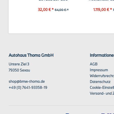
M4.
32,00 € *
1.119,00 € *
64,00 € *
Autohaus Thoma GmbH
Informatione
Untere Ziel 3
AGB
Impressum
79350 Sexau
Widerrufsrecht
shop@bmw-thoma.de
Datenschutz
+49 (0) 7641-93358-19
Cookie-Einstel
Versand- und 