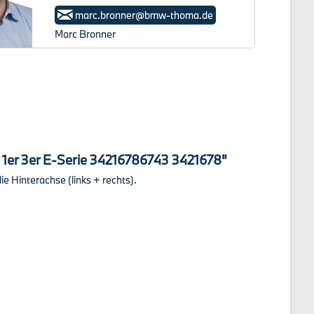
marc.bronner@bmw-thoma.de
Marc Bronner
1er 3er E-Serie 34216786743 3421678"
e Hinterachse (links + rechts).