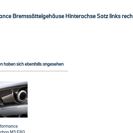
nce Bremssättelgehäuse Hinterachse Satz links recht
n haben sich ebenfalls angesehen
formance
arbon M3 F80