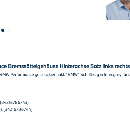
 Bremssättelgehäuse Hinterachse Satz links rechts 
 Performance gelb lackiert inkl. "BMW" Schriftzug in ferricgrey für di
 (34216786743)
ts (34216786744)