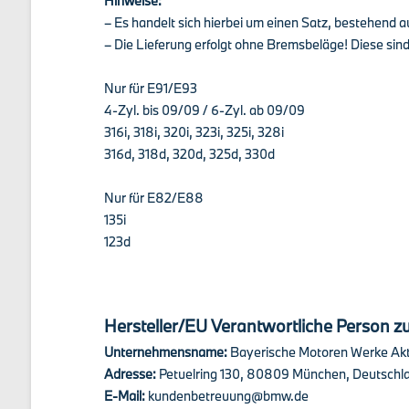
Hinweise:
– Es handelt sich hierbei um einen Satz, bestehend au
– Die Lieferung erfolgt ohne Bremsbeläge! Diese sind
Nur für E91/E93
4-Zyl. bis 09/09 / 6-Zyl. ab 09/09
316i, 318i, 320i, 323i, 325i, 328i
316d, 318d, 320d, 325d, 330d
Nur für E82/E88
135i
123d
Hersteller/EU Verantwortliche Person zu
Unternehmensname:
Bayerische Motoren Werke Akt
Adresse:
Petuelring 130, 80809 München, Deutschl
E-Mail:
kundenbetreuung@bmw.de