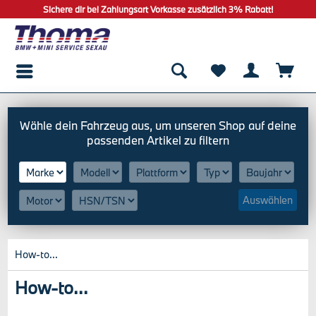
Sichere dir bei Zahlungsart Vorkasse zusätzlich 3% Rabatt!
Auswählen
How-to...
How-to...