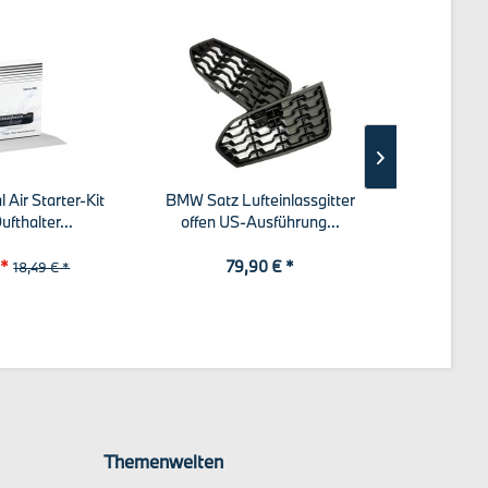
Air Starter-Kit
BMW Satz Lufteinlassgitter
BMW M 
ufthalter...
offen US-Ausführung...
 *
79,90 € *
152,58
18,49 € *
Themenwelten