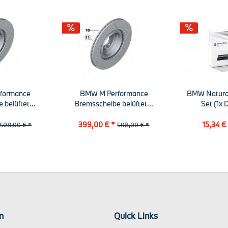
formance
BMW M Performance
BMW Natural 
belüftet...
Bremsscheibe belüftet...
Set (1x D
399,00 € *
15,34 €
508,00 € *
508,00 € *
n
Quick Links