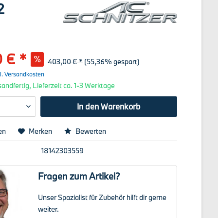
2
 € *
403,00 € *
(55,36% gespart)
l. Versandkosten
andfertig, Lieferzeit ca. 1-3 Werktage
In den
Warenkorb
en
Merken
Bewerten
18142303559
Fragen zum Artikel?
Unser Spazialist für Zubehör hilft dir gerne
weiter.