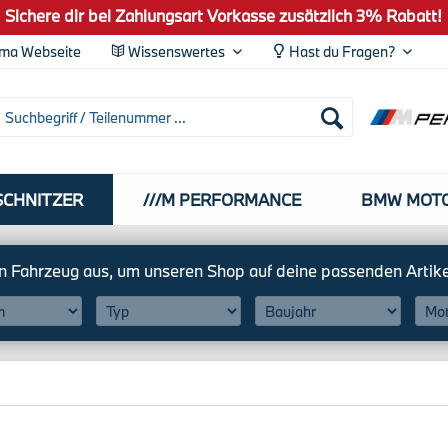
Sichere dir bei Zahlungsart Vorkasse zusätzlich 3% Rabatt!
ma Webseite
Wissenswertes
Hast du Fragen?
SCHNITZER
///M PERFORMANCE
BMW MOT