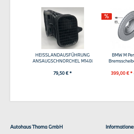
HEISSLANDAUSFÜHRUNG
BMW M Per
ANSAUGSCHNORCHEL M140i
Bremsscheibe 
230i...
79,50 € *
399,00 € *
Autohaus Thoma GmbH
Informatione