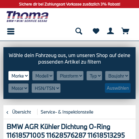
Sichere dir bei Zahlungsart Vorkasse zusätzlich 3% Rabatt!
Auswählen
Übersicht
Service- & Inspektionsteile
BMW AGR Kühler Dichtung O-Ring
11618571005 11628576287 11618513295